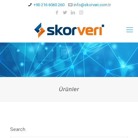
+90 216 6060 260
info@skorveri.com.tr
Ürünler
Search