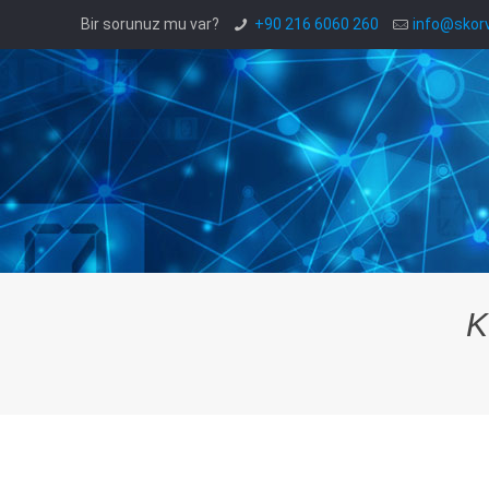
Bir sorunuz mu var?
+90 216 6060 260
info@skorv
K