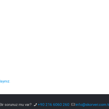
ayınız.
Bir sorunuz mu var?
+90 216 6060 260
info@skorveri.com.t