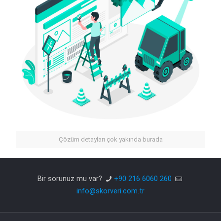
Çözüm detayları çok yakında burada
Bir sorunuz mu var?
+90 216 6060 260
info@skorveri.com.tr